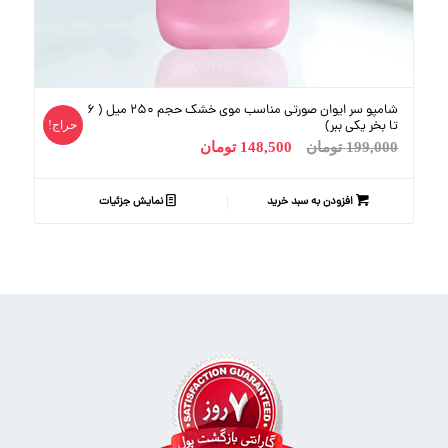
4.00
شامپو سر ایوان صورتی مناسب موی خشک حجم 250 میل ( 6
تا بخر یکی ببر)
حراج!
199,000
تومان
148,500
تومان
افزودن به سبد خرید
نمایش جزئیات