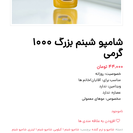
شامپو شبنم بزرگ 1000
گرمی
44,000
تومان
خصوصیت: روزانه
مناسب برای: آقایان/خانم ها
ویتامین: ندارد
عصاره: ندارد
مخصوص: موهای معمولی
ناموجود
افزودن به علاقه مندی ها
دسته:
شامپو و نرم کننده
برچسب:
شامپو شبنم 1 کیلویی
,
شامپو شبنم 1 لیتری
,
شامپو شبنم